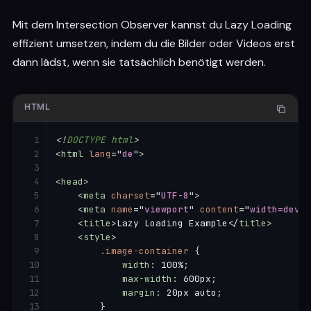
Mit dem Intersection Observer kannst du Lazy Loading
effizient umsetzen, indem du die Bilder oder Videos erst
dann lädst, wenn sie tatsächlich benötigt werden.
HTML
<!
DOCTYPE
html
>
<
html
lang
=
"
de
"
>
<
head
>
<
meta
charset
=
"
UTF-8
"
>
<
meta
name
=
"
viewport
"
content
=
"
width=devic
<
title
>
Lazy Loading Example
</
title
>
<
style
>
.image-container
{
width
:
 100%
;
max-width
:
 600px
;
margin
:
 20px auto
;
}