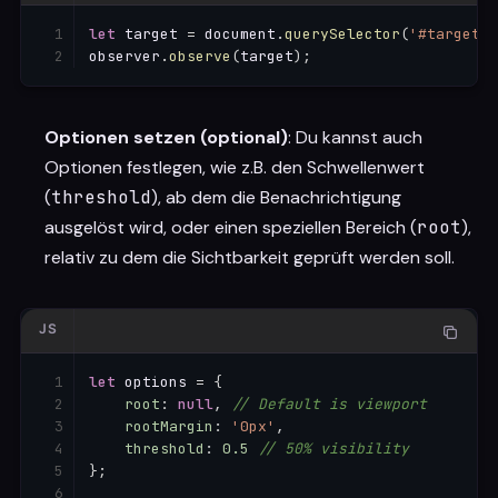
let
 target 
=
 document
.
querySelector
(
'#targetEl
observer
.
observe
(
target
)
;
Optionen setzen (optional)
: Du kannst auch
Optionen festlegen, wie z.B. den Schwellenwert
(
threshold
), ab dem die Benachrichtigung
ausgelöst wird, oder einen speziellen Bereich (
root
),
relativ zu dem die Sichtbarkeit geprüft werden soll.
JS
let
 options 
=
{
root
:
null
,
// Default is viewport
rootMargin
:
'0px'
,
threshold
:
0.5
// 50% visibility
}
;