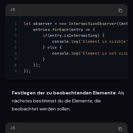
JS
let
 observer 
=
new
IntersectionObserver
(
(
entri
    entries
.
forEach
(
entry
=>
{
if
(
entry
.
isIntersecting
)
{
            console
.
log
(
'Element is visible'
)
;
}
else
{
            console
.
log
(
'Element is not visibl
}
}
)
;
}
)
;
Festlegen der zu beobachtenden Elemente
: Als
nächstes bestimmst du die Elemente, die
beobachtet werden sollen.
JS