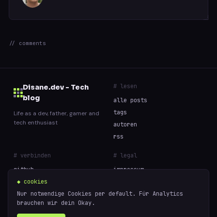
// comments
# lesen
Disane.dev - Tech
blog
alle posts
tags
Life as a dev, father, gamer and
tech enthusiast
autoren
rss
# verbinden
# legal
github
impressum
◆ cookies
datenschutz
Nur notwendige Cookies per default. Für Analytics
cookies
brauchen wir dein Okay.