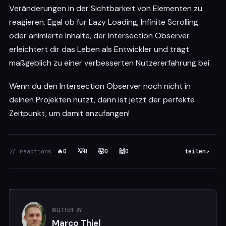
                entry
.
target
.
classList
.
add
(
'st
Veränderungen in der Sichtbarkeit von Elementen zu
                observer
.
unobserve
(
entry
.
targe
reagieren. Egal ob für Lazy Loading, Infinite Scrolling
}
oder animierte Inhalte, der Intersection Observer
}
)
;
}
)
;
erleichtert dir das Leben als Entwickler und trägt
maßgeblich zu einer verbesserten Nutzererfahrung bei.
// Observe each element that should animat
    animElements
.
forEach
(
element
=>
{
Wenn du den Intersection Observer noch nicht in
        observer
.
observe
(
element
)
;
}
)
;
deinen Projekten nutzt, dann ist jetzt der perfekte
</
script
>
Zeitpunkt, um damit anzufangen!
</
body
>
</
html
>
🔥
0
💡
0
🤯
0
🙌
0
teilen
↗
// reactions
WRITTEN BY
Marco Thiel