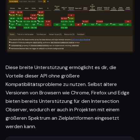
}
.section:nth-child(4) .animate-on-scro
transform
:
rotate
(
-90deg
)
;
/* Rota
}
.section:nth-child(4) .start-animation
transform
:
rotate
(
0deg
)
;
}
/* Background colors for each section 
.section:nth-child(1)
{
background-color
:
 #FFB3BA
;
/* Ligh
}
Diese breite Unterstützung ermöglicht es dir, die
.section:nth-child(2)
{
Vorteile dieser API ohne größere
background-color
:
 #FFDFBA
;
/* Ligh
}
Kompatibilitätsprobleme zu nutzen. Selbst ältere
.section:nth-child(3)
{
Versionen von Browsern wie Chrome, Firefox und Edge
background-color
:
 #FFFFBA
;
/* Ligh
bieten bereits Unterstützung für den Intersection
}
.section:nth-child(4)
{
Observer, wodurch er auch in Projekten mit einem
background-color
:
 #BAFFC9
;
/* Ligh
größeren Spektrum an Zielplattformen eingesetzt
}
werden kann.
</
style
>
</
head
>
<
body
>