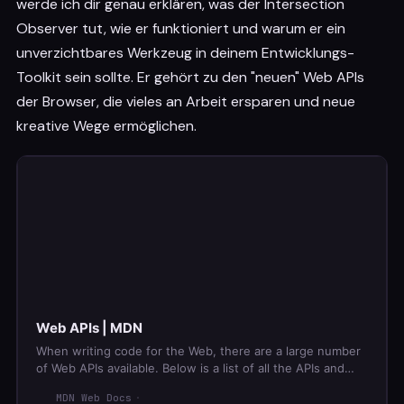
werde ich dir genau erklären, was der Intersection
Observer tut, wie er funktioniert und warum er ein
unverzichtbares Werkzeug in deinem Entwicklungs-
Toolkit sein sollte. Er gehört zu den "neuen" Web APIs
der Browser, die vieles an Arbeit ersparen und neue
kreative Wege ermöglichen.
Web APIs | MDN
When writing code for the Web, there are a large number
of Web APIs available. Below is a list of all the APIs and
interfaces (object types) that you may be able to use
MDN Web Docs
while developing your Web app or site.