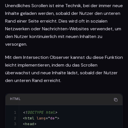
<
div
class
=
"
image-container
"
>
Unendliches Scrollen ist eine Technik, bei der immer neue
<
img
class
=
"
lazy
"
width
=
"
800
"
height
=
"
Inhalte geladen werden, sobald der Nutzer den unteren
</
div
>
Rand einer Seite erreicht. Dies wird oft in sozialen
<
script
>
Netzwerken oder Nachrichten-Websites verwendet, um
let
 lazyImages 
=
 document
.
querySelecto
den Nutzer kontinuierlich mit neuen Inhalten zu
let
 lazyImageObserver 
=
new
Intersecti
versorgen.
            entries
.
forEach
(
entry
=>
{
if
(
entry
.
isIntersecting
)
{
Mit dem Intersection Observer kannst du diese Funktion
                    console
.
log
(
"Image isInter
leicht implementieren, indem du das Scrollen
let
 lazyImage 
=
 entry
.
targ
überwachst und neue Inhalte lädst, sobald der Nutzer
// Entprellen mit einer Ve
den unteren Rand erreicht.
setTimeout
(
(
)
=>
{
                        lazyImage
.
src 
=
 lazyIm
                        lazyImage
.
onload
=
(
)
                            lazyImage
.
style
.
op
HTML
}
;
}
,
1000
)
;
// 1 Sekunde Ver
<!
DOCTYPE
html
>
<
html
lang
=
"
de
"
>
                    lazyImageObserver
.
unobserv
<
head
>
}