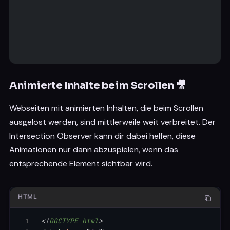
border-radius
:
 5px
;
}
</
style
>
</
head
>
<
body
>
<
div
id
=
"
content
"
>
<
div
class
=
"
item
"
>
Item 1
</
div
>
Animierte Inhalte beim Scrollen 🎥
<
div
class
=
"
item
"
>
Item 2
</
div
>
<
div
class
=
"
item
"
>
Item 3
</
div
>
Webseiten mit animierten Inhalten, die beim Scrollen
<
div
class
=
"
item
"
>
Item 4
</
div
>
ausgelöst werden, sind mittlerweile weit verbreitet. Der
<
div
class
=
"
item
"
>
Item 5
</
div
>
</
div
>
Intersection Observer kann dir dabei helfen, diese
Animationen nur dann abzuspielen, wenn das
<
div
id
=
"
loadMore
"
>
Loading more...
</
div
>
entsprechende Element sichtbar wird.
<
script
>
let
 content 
=
 document
.
getElementById
(
'con
let
 loadMoreButton 
=
 document
.
getElementBy
HTML
let
 observer 
=
new
IntersectionObserver
(
(
e
<!
DOCTYPE
html
>
        entries
.
forEach
(
entry
=>
{