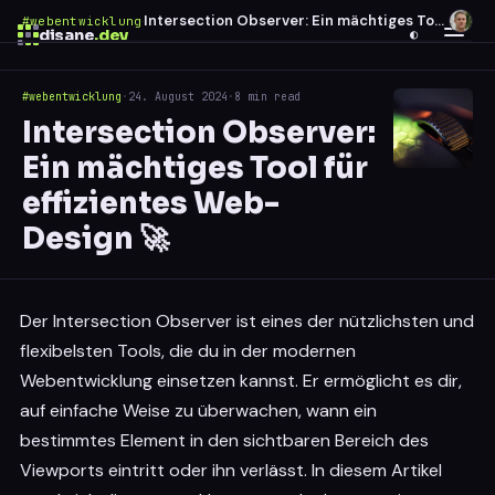
Intersection Observer: Ein mächtiges Tool für effizientes Web-Design 🚀
#webentwicklung
·
disane
.dev
◐
#webentwicklung
·
24. August 2024
·
8 min read
$
ESC
Intersection Observer:
0 results
Ein mächtiges Tool für
↑
↓
navigate
↵
open
effizientes Web-
Design 🚀
Der Intersection Observer ist eines der nützlichsten und
flexibelsten Tools, die du in der modernen
Webentwicklung einsetzen kannst. Er ermöglicht es dir,
auf einfache Weise zu überwachen, wann ein
bestimmtes Element in den sichtbaren Bereich des
Viewports eintritt oder ihn verlässt. In diesem Artikel