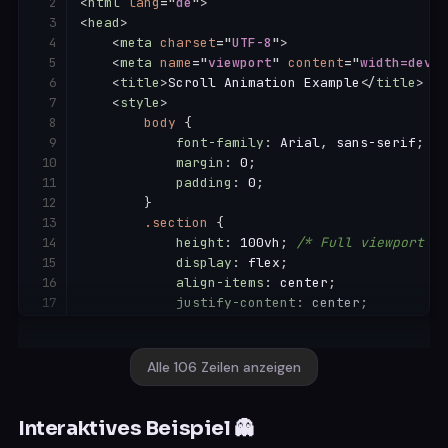
<
html
lang
=
"
de
"
>
if
(
entry
.
isIntersecting
)
{
<
head
>
loadMoreContent
(
)
;
// Your fun
<
meta
charset
=
"
UTF-8
"
>
}
<
meta
name
=
"
viewport
"
content
=
"
width=devic
}
)
;
<
title
>
Scroll Animation Example
</
title
>
}
,
{
threshold
:
1.0
}
)
;
<
style
>
body
{
    observer
.
observe
(
loadMoreButton
)
;
font-family
:
 Arial
,
 sans-serif
;
margin
:
 0
;
function
loadMoreContent
(
)
{
padding
:
 0
;
for
(
let
 i 
=
0
;
 i 
<
5
;
 i
++
)
{
}
let
 newItem 
=
 document
.
createEleme
.section
{
            newItem
.
className 
=
'item'
;
height
:
 100vh
;
/* Full viewport he
            newItem
.
textContent 
=
`
Item 
${
docu
display
:
 flex
;
            content
.
appendChild
(
newItem
)
;
align-items
:
 center
;
}
justify-content
:
 center
;
}
transition
:
 background-color 0.3s 
</
script
>
border-bottom
:
 1px solid #ccc
;
/* 
text-align
:
 center
;
Alle 106 Zeilen anzeigen
</
body
>
}
</
html
>
.animate-on-scroll
{
opacity
:
 0
;
/* Start with element 
Interaktives Beispiel 👻
transition
:
 all 1s ease-out
;
/* Sm