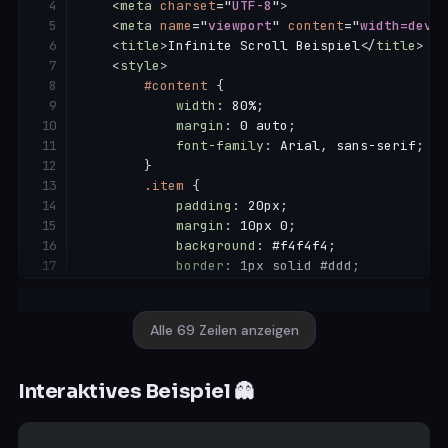
<
meta
charset
=
"
UTF-8
"
>
}
)
;
<
meta
name
=
"
viewport
"
content
=
"
width=devic
}
)
;
<
title
>
Infinite Scroll Beispiel
</
title
>
<
style
>
        lazyImages
.
forEach
(
image
=>
{
#content
{
            lazyImageObserver
.
observe
(
image
)
;
width
:
 80%
;
}
)
;
margin
:
 0 auto
;
</
script
>
font-family
:
 Arial
,
 sans-serif
;
}
</
body
>
.item
{
padding
:
 20px
;
</
html
>
margin
:
 10px 0
;
background
:
 #f4f4f4
;
border
:
 1px solid #ddd
;
}
#loadMore
{
text-align
:
 center
;
Alle 69 Zeilen anzeigen
padding
:
 20px
;
font-size
:
 20px
;
cursor
:
 pointer
;
Interaktives Beispiel 👻
background
:
 #007BFF
;
color
:
 #fff
;
border
:
 none
;