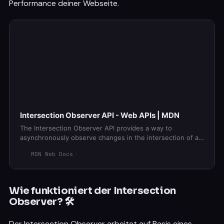
Performance deiner Webseite.
Intersection Observer API - Web APIs | MDN
The Intersection Observer API provides a way to
asynchronously observe changes in the intersection of a
target element with an ancestor element or with a top-
MDN Web Docs
level document’s viewport.
Wie funktioniert der Intersection
Observer? 🛠️
Der Intersection Observer arbeitet auf Basis eines