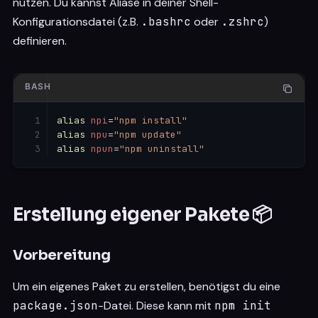
nutzen. Du kannst Aliase in deiner Shell-
Konfigurationsdatei (z.B.
.bashrc
oder
.zshrc
)
definieren.
BASH
alias
npi
=
"npm install"
alias
npu
=
"npm update"
alias
npun
=
"npm uninstall"
Erstellung eigener Pakete 📦
Vorbereitung
Um ein eigenes Paket zu erstellen, benötigst du eine
package.json
-Datei. Diese kann mit
npm init