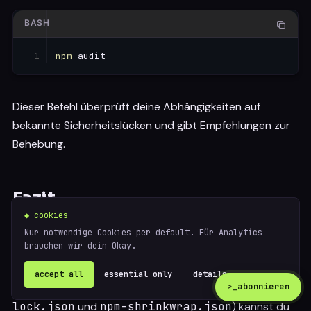
BASH
npm
 audit
Dieser Befehl überprüft deine Abhängigkeiten auf
bekannte Sicherheitslücken und gibt Empfehlungen zur
Behebung.
Fazit
◆ cookies
NPM ist ein leistungsstarkes Werkzeug, das die
Nur notwendige Cookies per default. Für Analytics
brauchen wir dein Okay.
Verwaltung von Abhängigkeiten erheblich vereinfacht.
Mit der richtigen Nutzung von SemVer und den
accept all
essential only
details ↗
verschiedenen Dateien (
package.json
,
package-
>_
abonnieren
lock.json
und
npm-shrinkwrap.json
) kannst du