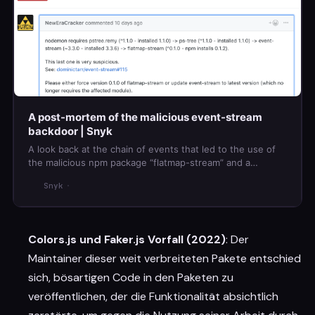
A post-mortem of the malicious event-stream
backdoor | Snyk
A look back at the chain of events that led to the use of
the malicious npm package “flatmap-stream” and a
reflection on what it means for the fragility of open
Snyk
source.
Colors.js und Faker.js Vorfall (2022)
: Der
Maintainer dieser weit verbreiteten Pakete entschied
sich, bösartigen Code in den Paketen zu
veröffentlichen, der die Funktionalität absichtlich