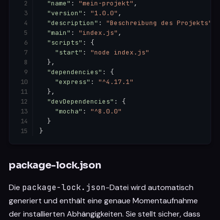
"name"
:
"mein-projekt"
,
"version"
:
"1.0.0"
,
"description"
:
"Beschreibung des Projekts"
,
"main"
:
"index.js"
,
"scripts"
:
{
"start"
:
"node index.js"
}
,
"dependencies"
:
{
"express"
:
"^4.17.1"
}
,
"devDependencies"
:
{
"mocha"
:
"^8.0.0"
}
}
package-lock.json
Die
package-lock.json
-Datei wird automatisch
generiert und enthält eine genaue Momentaufnahme
der installierten Abhängigkeiten. Sie stellt sicher, dass