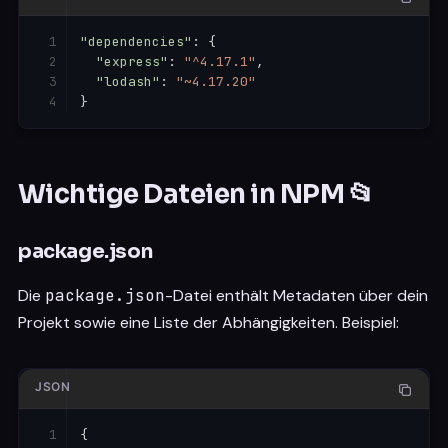
"dependencies"
:
{
"express"
:
"^4.17.1"
,
"lodash"
:
"~4.17.20"
}
Wichtige Dateien in NPM 📂
package.json
Die
package.json
-Datei enthält Metadaten über dein
Projekt sowie eine Liste der Abhängigkeiten. Beispiel:
JSON
{