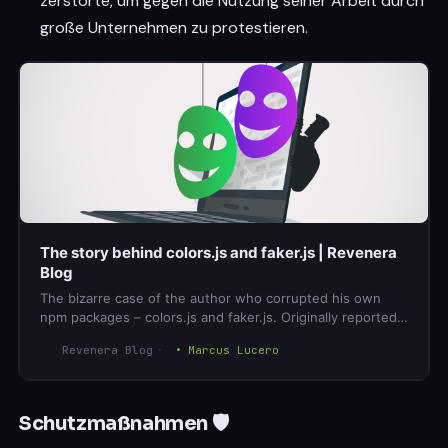
zerstörte, um gegen die Nutzung seiner Arbeit durch
große Unternehmen zu protestieren.
The story behind colors.js and faker.js | Revenera
Blog
The bizarre case of the author who corrupted his own
npm packages – colors.js and faker.js. Originally reported
by Bleeping Computer on Jan 9th the author of npm
Revenera Blog
Marcus Lucero
packages colors.js and faker.js…
Schutzmaßnahmen 🛡️