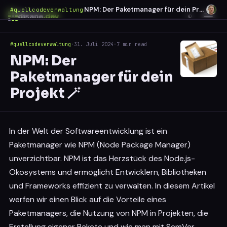
NPM: Der Paketmanager für dein Projekt 🪄
#quellcodeverwaltung
·
disane
.dev
◐
#quellcodeverwaltung
·
31. Juli 2024
·
7 min read
$
ESC
NPM: Der
0 results
Paketmanager für dein
↑
↓
navigate
↵
open
Projekt 🪄
In der Welt der Softwareentwicklung ist ein
Paketmanager wie NPM (Node Package Manager)
unverzichtbar. NPM ist das Herzstück des Node.js-
Ökosystems und ermöglicht Entwicklern, Bibliotheken
und Frameworks effizient zu verwalten. In diesem Artikel
werfen wir einen Blick auf die Vorteile eines
Paketmanagers, die Nutzung von NPM in Projekten, die
Erstellung eigener Pakete und wie man mit SemVer