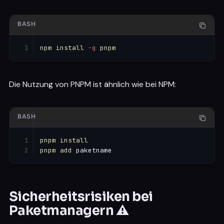
BASH
npm
install
-g
pnpm
Die Nutzung von PNPM ist ähnlich wie bei NPM:
BASH
pnpm
install
pnpm
add
 paketname
Sicherheitsrisiken bei
Paketmanagern ⚠️