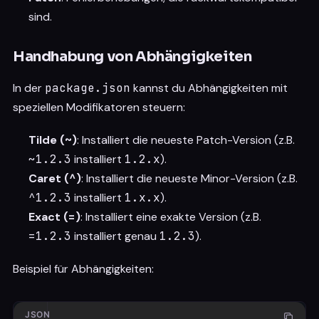
sind.
Handhabung von Abhängigkeiten
In der
package.json
kannst du Abhängigkeiten mit
speziellen Modifikatoren steuern:
Tilde (
~
)
: Installiert die neueste Patch-Version (z.B.
~1.2.3
installiert
1.2.x
).
Caret (
^
)
: Installiert die neueste Minor-Version (z.B.
^1.2.3
installiert
1.x.x
).
Exact (
=
)
: Installiert eine exakte Version (z.B.
=1.2.3
installiert genau
1.2.3
).
Beispiel für Abhängigkeiten:
JSON