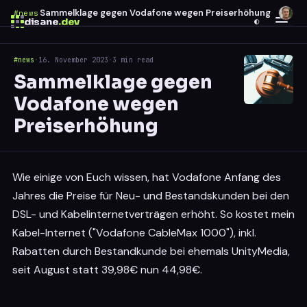
Sammelklage gegen Vodafone wegen Preiserhöhung
#news
·
disane
.dev
◐
#news
·
16. November 2023
·
3 min read
$
ESC
Sammelklage gegen
0 results
Vodafone wegen
↑
↓
navigate
↵
open
Preiserhöhung
Wie einige von Euch wissen, hat Vodafone Anfang des
Jahres die Preise für Neu- und Bestandskunden bei den
DSL- und Kabelinternetverträgen erhöht. So kostet mein
Kabel-Internet ("Vodafone CableMax 1000"), inkl.
Rabatten durch Bestandkunde bei ehemals UnityMedia,
seit August statt 39,98€ nun 44,98€.