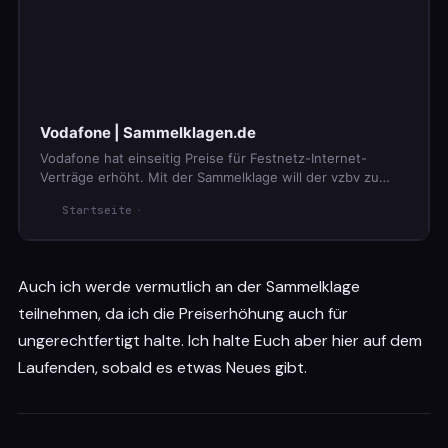
Vodafone | Sammelklagen.de
Vodafone hat einseitig Preise für Festnetz-Internet-
Verträge erhöht. Mit der Sammelklage will der vzbv zu
Unrecht gezahlte Gelder für Verbraucher:innen
Startseite
zurückholen.
Auch ich werde vermutlich an der Sammelklage
teilnehmen, da ich die Preiserhöhung auch für
ungerechtfertigt halte. Ich halte Euch aber hier auf dem
Laufenden, sobald es etwas Neues gibt.