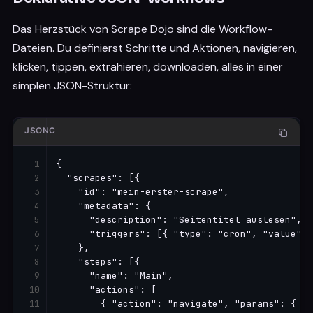
Das Herzstück von Scrape Dojo sind die Workflow-
Dateien. Du definierst Schritte und Aktionen, navigieren,
klicken, tippen, extrahieren, downloaden, alles in einer
simplen JSON-Struktur:
JSONC
{

  "scrapes": [{

    "id": "mein-erster-scrape",

    "metadata": {

      "description": "Seitentitel auslesen",

      "triggers": [{ "type": "cron", "value": 
    },

    "steps": [{

      "name": "Main",

      "actions": [

        { "action": "navigate", "params": { "u