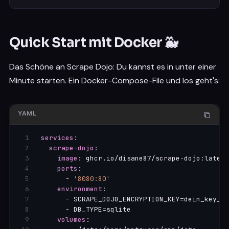
Quick Start mit Docker 🐳
Das Schöne an Scrape Dojo: Du kannst es in unter einer
Minute starten. Ein Docker-Compose-File und los geht's:
YAML
services
:
scrape-dojo
:
image
:
 ghcr.io/disane87/scrape
-
dojo
:
latest

ports
:
-
'8080:80'
environment
:
-
 SCRAPE_DOJO_ENCRYPTION_KEY=dein_key_hi
-
 DB_TYPE=sqlite

volumes
: