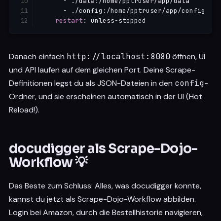
-
 ./data
:
/home/pptruser/app/data

-
 ./config
:
/home/pptruser/app/config

restart
:
 unless
-
stopped
Danach einfach
http://localhost:8080
öffnen, UI
und API laufen auf dem gleichen Port. Deine Scrape-
Definitionen legst du als JSON-Dateien in den
config
-
Ordner, und sie erscheinen automatisch in der UI (Hot
Reload!).
docudigger als Scrape-Dojo-
Workflow 💡
Das Beste zum Schluss: Alles, was docudigger konnte,
kannst du jetzt als Scrape-Dojo-Workflow abbilden.
Login bei Amazon, durch die Bestellhistorie navigieren,