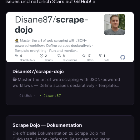
Issues und natürlich Stars auf GitHub! ⭐
Disane87/scrape-dojo
🥷 Master the art of web scraping with JSON-powered
workflows — Define scrapes declaratively · Template
everything · Run and monitor in style
GitHub
Disane87
Scrape Dojo — Dokumentation
Die offizielle Dokumentation zu Scrape Dojo mit
Quickstart, Action-Referenz, Beispielen und mehr.