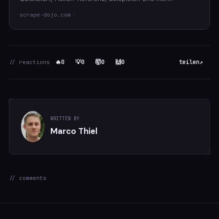
scrape-dojo.com
🔥
0
💡
0
🤯
0
🙌
0
teilen
↗
// reactions
WRITTEN BY
Marco Thiel
// comments