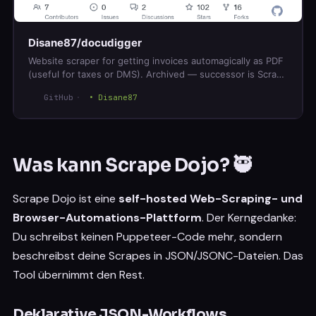
Disane87/docudigger
Website scraper for getting invoices automagically as PDF
(useful for taxes or DMS). Archived — successor is Scrape
Dojo.
GitHub
Disane87
Was kann Scrape Dojo? 🥷
Scrape Dojo ist eine
self-hosted Web-Scraping- und
Browser-Automations-Plattform
. Der Kerngedanke:
Du schreibst keinen Puppeteer-Code mehr, sondern
beschreibst deine Scrapes in JSON/JSONC-Dateien. Das
Tool übernimmt den Rest.
Deklarative JSON-Workflows