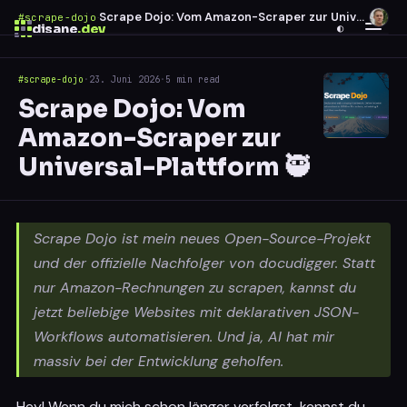
Scrape Dojo: Vom Amazon-Scraper zur Universal-Plattform 🥷
#scrape-dojo
·
disane
.dev
◐
#scrape-dojo
·
23. Juni 2026
·
5 min read
$
ESC
Scrape Dojo: Vom
0 results
Amazon-Scraper zur
↑
↓
navigate
↵
open
Universal-Plattform 🥷
Scrape Dojo ist mein neues Open-Source-Projekt
und der offizielle Nachfolger von docudigger. Statt
nur Amazon-Rechnungen zu scrapen, kannst du
jetzt beliebige Websites mit deklarativen JSON-
Workflows automatisieren. Und ja, AI hat mir
massiv bei der Entwicklung geholfen.
Hey! Wenn du mich schon länger verfolgst, kennst du