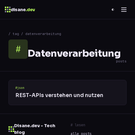
disane
.dev
◐
$
ESC
/ tag / datenverarbeitung
0 results
↑
↓
navigate
↵
open
#
Datenverarbeitung
posts
#json
REST-APIs verstehen und nutzen
# lesen
Disane.dev - Tech
blog
alle posts