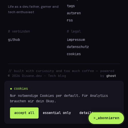
tags
Life as a dev, father, gamer and
tech enthusiast
autoren
rss
# verbinden
# legal
github
impressum
datenschutz
cookies
// built with curiosity and too much coffee —
powered
© 2026 Disane.dev - Tech blog
by
ghost
◆ cookies
Nur notwendige Cookies per default. Für Analytics
brauchen wir dein Okay.
accept all
essential only
details ↗
>_
abonnieren