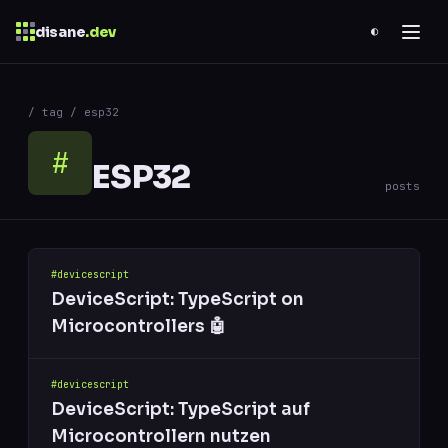
disane
.dev
◐
$
ESC
/ tag / esp32
0 results
↑
↓
navigate
↵
open
#
ESP32
posts
#devicescript
DeviceScript: TypeScript on
Microcontrollers 🤖
#devicescript
DeviceScript: TypeScript auf
Microcontrollern nutzen