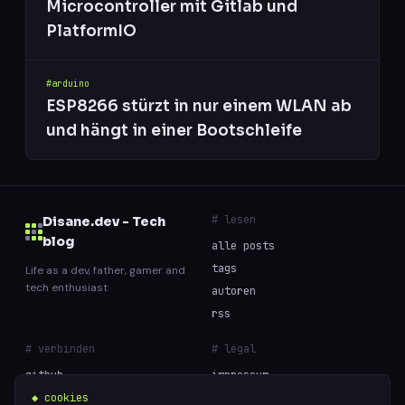
Microcontroller mit Gitlab und
PlatformIO
#arduino
ESP8266 stürzt in nur einem WLAN ab
und hängt in einer Bootschleife
# lesen
Disane.dev - Tech
blog
alle posts
tags
Life as a dev, father, gamer and
tech enthusiast
autoren
rss
# verbinden
# legal
github
impressum
◆ cookies
datenschutz