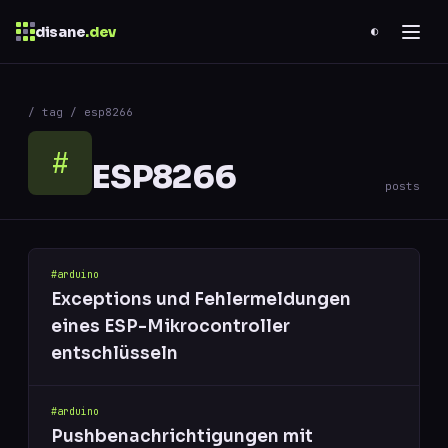
disane
.dev
◐
$
ESC
/ tag / esp8266
0 results
↑
↓
navigate
↵
open
#
ESP8266
posts
#arduino
Exceptions und Fehlermeldungen
eines ESP-Mikrocontroller
entschlüsseln
#arduino
Pushbenachrichtigungen mit