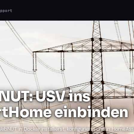
upport
ESC
0 results
UT: USV ins
tHome einbinden
ebNUT in Docker installierst, konfigurierst und in HomeAss