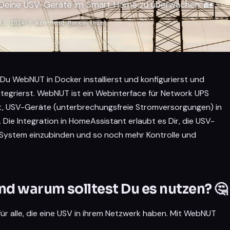
m Deine USV-Geräte im Smart Home zu überwachen. 🏡
li 2024
·
3 min read
·
Marco Thiel
ie Du WebNUT in Docker installierst und konfigurierst und
tegrierst. WebNUT ist ein Webinterface für Network UPS
ht, USV-Geräte (unterbrechungsfreie Stromversorgungen) in
ie Integration in HomeAssistant erlaubt es Dir, die USV-
 System einzubinden und so noch mehr Kontrolle und
d warum solltest Du es nutzen? 🤔
ür alle, die eine USV in ihrem Netzwerk haben. Mit WebNUT