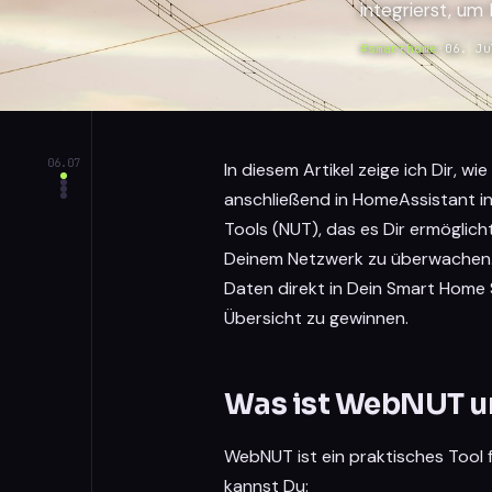
integrierst, u
#smarthome
·
06. Ju
06.07
In diesem Artikel zeige ich Dir, w
anschließend in HomeAssistant in
Tools (NUT), das es Dir ermöglic
Deinem Netzwerk zu überwachen. D
Daten direkt in Dein Smart Home
Übersicht zu gewinnen.
Was ist WebNUT un
WebNUT ist ein praktisches Tool f
kannst Du: