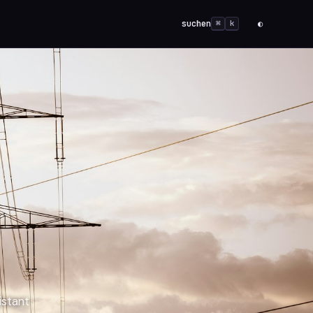
suchen
◐
⌘
k
istant