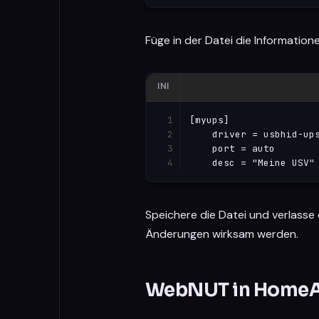
Füge in der Datei die Informatione
INI
[myups]

    driver = usbhid-ups
    port = auto

    desc = "Meine USV"
Speichere die Datei und verlasse 
Änderungen wirksam werden.
WebNUT in HomeAss