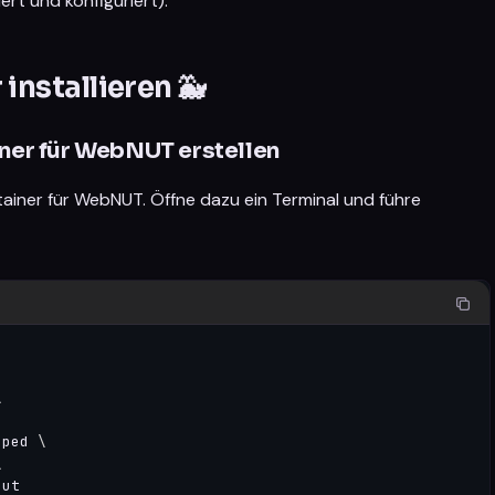
ert und konfiguriert).
nstallieren 🐳
iner für WebNUT erstellen
ainer für WebNUT. Öffne dazu ein Terminal und führe
\
pped 
\
\