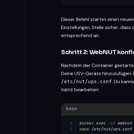
Dieser Befehl startet einen neu
Einstellungen. Stelle sicher, dass
entsprechend an.
Schritt 2: WebNUT konfi
Nachdem der Container gestartet 
Deine USV-Geräte hinzuzufügen. D
/etc/nut/ups.conf
. Du kann
nano
bearbeiten:
BASH
docker
exec
-it
nano