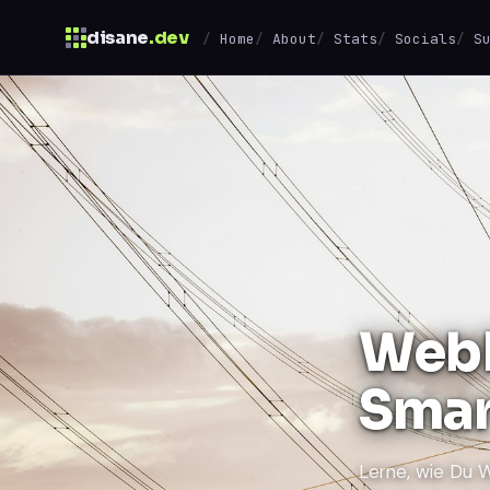
disane
.dev
Home
About
Stats
Socials
S
$
↑
↓
navigate
↵
open
WebN
Smar
Lerne, wie Du W