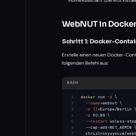
HomeAssistant (bereits installi
WebNUT in Docker i
Schritt 1: Docker-Conta
Erstelle einen neuen Docker-Cont
folgenden Befehl aus:
BASH
docker
 run 
-d
\
--name
=
webnut 
\
-e
TZ
=
Europe/Berlin 
-p
80
:80 
\
--restart
 unless-sto
  --cap-add
=
NET_ADMIN 