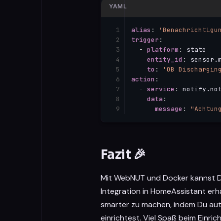
YAML
alias
:
'Benachrichtigu
trigger
:
-
platform
:
 state

entity_id
:
 sensor.m
to
:
'OB Dischargin
action
:
-
service
:
 notify.not
data
:
message
:
"Achtun
Fazit 🎉
Mit WebNUT und Docker kannst Du
Integration in HomeAssistant erh
smarter zu machen, indem Du aut
einrichtest. Viel Spaß beim Einri