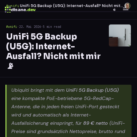
UniFi 5G Backup (U5G): Internet-Ausfall? Nicht mit mir 📡
#unifi
·
disane
.dev
◐
#unifi
·
22. Mai 2026
·
5 min read
$
ESC
UniFi 5G Backup
0 results
(U5G): Internet-
↑
↓
navigate
↵
open
Ausfall? Nicht mit mir
📡
Ubiquiti bringt mit dem
UniFi 5G Backup (U5G)
eine kompakte PoE-betriebene 5G-RedCap-
Antenne, die in jeden freien UniFi-Port gesteckt
wird und automatisch als Internet-
Ausfallsicherung einspringt, für
89 € netto
(UniFi-
Preise sind grundsätzlich Nettopreise, brutto rund