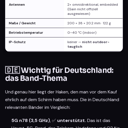
Antennen
2× omnidirektional, embedded
(Gain nicht offiziell
ausgewiesen)
Maße / Gewicht
200 × 38 × 20.2 mm · 122 g
Betriebstemperatur
0–40 °C (indoor)
IP-Schutz
keiner —
nicht outdoor-
tauglich
🇩🇪 Wichtig für Deutschland:
das Band-Thema
Und genau hier liegt der Haken, den man vor dem Kauf
ehrlich auf dem Schirm haben muss. Die in Deutschland
relevanten Bänder im Vergleich:
5G n78 (3,5 GHz)
, ✅
unterstützt.
Das ist das