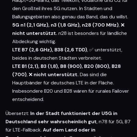
Haupt-5G-Band, das Telekom, Vodafone und O2 für
den Großteil ihres 5G nutzen. In Städten und
Ballungsgebieten also genau das Band, das du willst.
5G n1 (2,1 GHz), n3 (1,8 GHz), n28 (700 MHz)
, ❌
nicht unterstützt.
n28 ist besonders für ländliche
Abdeckung wichtig.
LTE B7 (2,6 GHz), B38 (2,6 TDD)
, ✅ unterstützt,
beides in deutschen Städten verbreitet.
LTE B1 (2,1), B3 (1,8), B8 (900), B20 (800), B28
(700)
, ❌
nicht unterstützt.
Das sind die
Hauptbänder für deutsches LTE in der Fläche.
Insbesondere B20 und B28 wären für rurales Failover
entscheidend.
Übersetzt:
In der Stadt funktioniert der U5G in
Deutschland sehr wahrscheinlich gut
, n78 für 5G, B7
für LTE-Fallback.
Auf dem Land oder in