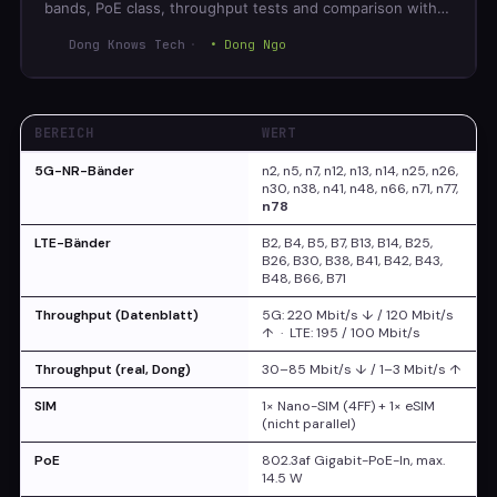
bands, PoE class, throughput tests and comparison with
the U5G Max.
Dong Knows Tech
Dong Ngo
BEREICH
WERT
5G-NR-Bänder
n2, n5, n7, n12, n13, n14, n25, n26,
n30, n38, n41, n48, n66, n71, n77,
n78
LTE-Bänder
B2, B4, B5, B7, B13, B14, B25,
B26, B30, B38, B41, B42, B43,
B48, B66, B71
Throughput (Datenblatt)
5G: 220 Mbit/s ↓ / 120 Mbit/s
↑ · LTE: 195 / 100 Mbit/s
Throughput (real, Dong)
30–85 Mbit/s ↓ / 1–3 Mbit/s ↑
SIM
1× Nano-SIM (4FF) + 1× eSIM
(nicht parallel)
PoE
802.3af Gigabit-PoE-In, max.
14.5 W