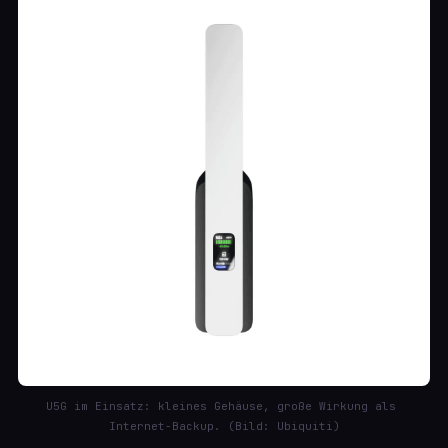
U5G im Einsatz: kleines Gehäuse, große Wirkung als 
Internet-Backup. (Bild: Ubiquiti)