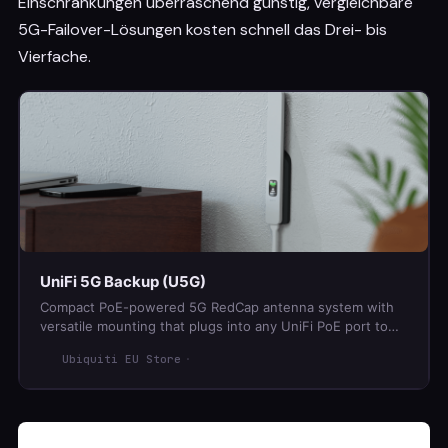
Einschränkungen überraschend günstig, vergleichbare
5G-Failover-Lösungen kosten schnell das Drei- bis
Vierfache.
UniFi 5G Backup (U5G)
Compact PoE-powered 5G RedCap antenna system with
versatile mounting that plugs into any UniFi PoE port to
provide automatic internet backup. 89 € net.
Ubiquiti EU Store